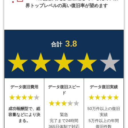
界トップレベルの高い復旧率が望めます
3.8
合計
データ復旧費用
データ復旧スピー
データ復旧実績
ド
成功報酬型で、総
50万件以上の復旧
容量などにより決
緊急
実績
まる。
完了まで24時間
5万件以上の年間
365日体制で対応
復旧件数