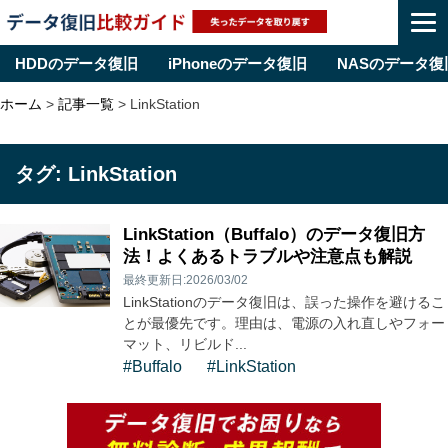
HDDのデータ復旧
iPhoneのデータ復旧
NASのデータ復
Skip
ホーム
>
記事一覧
>
LinkStation
to
content
タグ:
LinkStation
LinkStation（Buffalo）のデータ復旧方
法！よくあるトラブルや注意点も解説
最終更新日:2026/03/02
LinkStationのデータ復旧は、誤った操作を避けるこ
とが最優先です。理由は、電源の入れ直しやフォー
マット、リビルド...
#Buffalo
#LinkStation