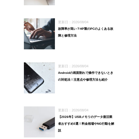
更新日：2026/08/04
故障率が高い？HP製のPCのよくある故
障と修理方法
更新日：2026/08/04
Androidの画面割れで操作できないとき
の対処法！注意点や修理方法も紹介
更新日：2026/08/04
【2026年】USBメモリのデータ復旧業
者おすすめ5選！料金相場やNG行動を解
説