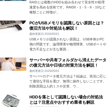
RAIDとは複数のHDDを組み合わせて安全性や処理
速度を高める技術です。RAID0・1・5・6・10など
種類ごとに特徴が...
PCがUSBメモリを認識しない原因とは？
復旧方法や対処法も解説！
最終更新日:2026/05/01
USBメモリが認識されない原因は、USB本体かPC
側の問題です。論理障害や物理障害、USBポートや
電力不足などが主な要因...
サーバーや共有フォルダから消えたデータ
の復元方法や日頃の対策方法を解説！
最終更新日:2026/05/01
サーバーのデータ復元方法は？結論は、状況に応じ
て適切な手段を選び、無理に操作しないことです。
削除原因は人的ミスや災害、ウ...
HDDを落として認識しない場合の対処法
とは？注意点やおすすめ業者も解説