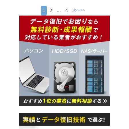
次へ>>
1
2
…
4