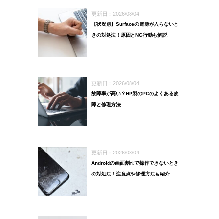
更新日：2026/08/04
【状況別】Surfaceの電源が入らないと
きの対処法！原因とNG行動も解説
更新日：2026/08/04
故障率が高い？HP製のPCのよくある故
障と修理方法
更新日：2026/08/04
Androidの画面割れで操作できないとき
の対処法！注意点や修理方法も紹介