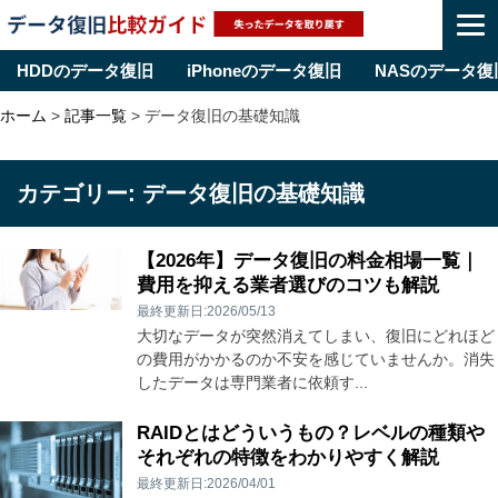
HDDのデータ復旧
iPhoneのデータ復旧
NASのデータ復
Skip
ホーム
>
記事一覧
>
データ復旧の基礎知識
to
content
カテゴリー:
データ復旧の基礎知識
【2026年】データ復旧の料金相場一覧｜
費用を抑える業者選びのコツも解説
最終更新日:2026/05/13
大切なデータが突然消えてしまい、復旧にどれほど
の費用がかかるのか不安を感じていませんか。消失
したデータは専門業者に依頼す...
RAIDとはどういうもの？レベルの種類や
それぞれの特徴をわかりやすく解説
最終更新日:2026/04/01