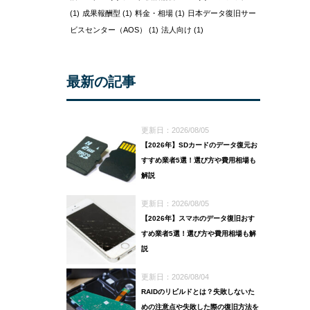
(1)
成果報酬型
(1)
料金・相場
(1)
日本データ復旧サー
ビスセンター（AOS）
(1)
法人向け
(1)
最新の記事
更新日：2026/08/05
【2026年】SDカードのデータ復元お
すすめ業者5選！選び方や費用相場も
解説
更新日：2026/08/05
【2026年】スマホのデータ復旧おす
すめ業者5選！選び方や費用相場も解
説
更新日：2026/08/04
RAIDのリビルドとは？失敗しないた
めの注意点や失敗した際の復旧方法を