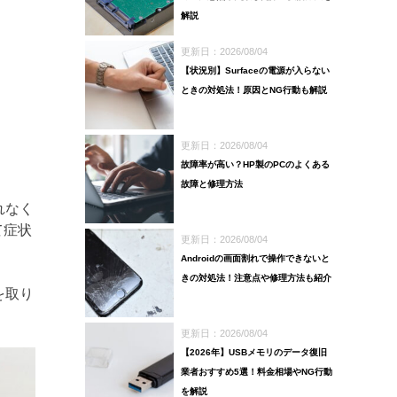
解説
更新日：2026/08/04
【状況別】Surfaceの電源が入らない
ときの対処法！原因とNG行動も解説
更新日：2026/08/04
故障率が高い？HP製のPCのよくある
故障と修理方法
れなく
て症状
更新日：2026/08/04
Androidの画面割れで操作できないと
きの対処法！注意点や修理方法も紹介
を取り
更新日：2026/08/04
【2026年】USBメモリのデータ復旧
業者おすすめ5選！料金相場やNG行動
を解説