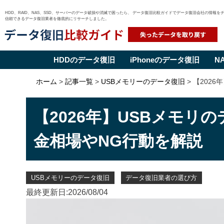
HDD、RAID、NAS、SSD、サーバーのデータ破損や消滅で困ったら、 データ復旧比較ガイドでデータ復旧会社の情報を
信頼できるデータ復旧業者を徹底的にリサーチしました。
HDDのデータ復旧
iPhoneのデータ復旧
N
Skip
ホーム
>
記事一覧
>
USBメモリーのデータ復旧
>
【202
to
content
【2026年】USBメモリ
金相場やNG行動を解説
USBメモリーのデータ復旧
データ復旧業者の選び方
最終更新日:2026/08/04