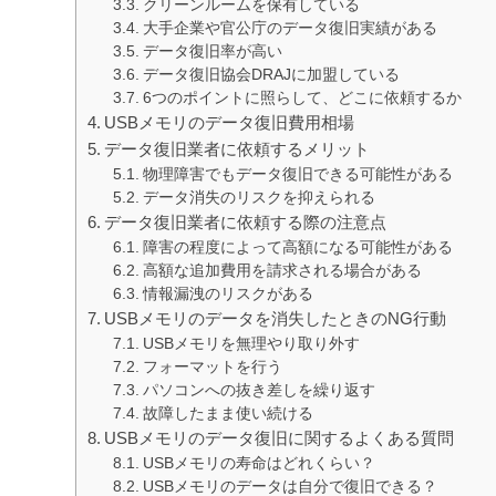
クリーンルームを保有している
大手企業や官公庁のデータ復旧実績がある
データ復旧率が高い
データ復旧協会DRAJに加盟している
6つのポイントに照らして、どこに依頼するか
USBメモリのデータ復旧費用相場
データ復旧業者に依頼するメリット
物理障害でもデータ復旧できる可能性がある
データ消失のリスクを抑えられる
データ復旧業者に依頼する際の注意点
障害の程度によって高額になる可能性がある
高額な追加費用を請求される場合がある
情報漏洩のリスクがある
USBメモリのデータを消失したときのNG行動
USBメモリを無理やり取り外す
フォーマットを行う
パソコンへの抜き差しを繰り返す
故障したまま使い続ける
USBメモリのデータ復旧に関するよくある質問
USBメモリの寿命はどれくらい？
USBメモリのデータは自分で復旧できる？