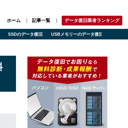
ホーム
記事一覧
データ復旧業者ランキング
SSDのデータ復旧
USBメモリーのデータ復旧
エリア
料