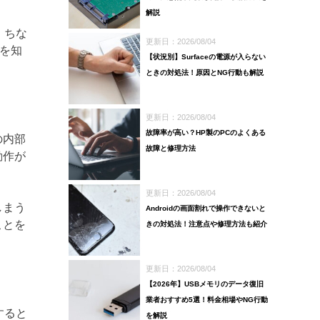
解説
。ちな
更新日：2026/08/04
を知
【状況別】Surfaceの電源が入らない
ときの対処法！原因とNG行動も解説
更新日：2026/08/04
故障率が高い？HP製のPCのよくある
の内部
故障と修理方法
動作が
更新日：2026/08/04
しまう
Androidの画面割れで操作できないと
ことを
きの対処法！注意点や修理方法も紹介
更新日：2026/08/04
【2026年】USBメモリのデータ復旧
業者おすすめ5選！料金相場やNG行動
すると
を解説