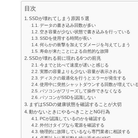
目次
SSDが壊れてしまう原因５選
データの書き込み回数が多い
空き容量が少ない状態で書き込みを行っている
SSDを使用する時間が長い
何らかの衝撃を加えてダメージを与えてしまう
寿命が来たことによる自然的な故障
SSDが壊れる前に現れる6つの前兆
今までと比べて速度が遅いと感じる
実際の容量よりも少ない容量が表示される
ディスクの最適化を行うとエラーが発生する
使用中に突然シャットダウンする回数が増えてい
パソコンがフリーズして操作できなくなる
パソコンがSSDを認識しない
まずはSSDの健康状態を確認することが大切
動かないときにやるべきこととNG行為
PCが認識しているのかを確認する
外付けタイプなら電源を確認する
物理的に故障しているなら専門業者に相談する