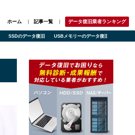
ホーム
記事一覧
データ復旧業者ランキング
SSDのデータ復旧
USBメモリーのデータ復旧
エリア