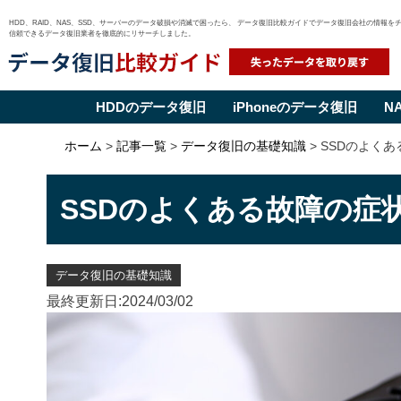
HDD、RAID、NAS、SSD、サーバーのデータ破損や消滅で困ったら、 データ復旧比較ガイドでデータ復旧会社の情報を
信頼できるデータ復旧業者を徹底的にリサーチしました。
HDDのデータ復旧
iPhoneのデータ復旧
N
Skip
ホーム
>
記事一覧
>
データ復旧の基礎知識
>
SSDのよく
to
content
SSDのよくある故障の症
データ復旧の基礎知識
最終更新日:2024/03/02