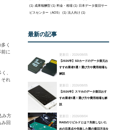
(1)
成果報酬型
(1)
料金・相場
(1)
日本データ復旧サー
ビスセンター（AOS）
(1)
法人向け
(1)
最新の記事
の多く
事前に
更新日：2026/08/05
【2026年】SDカードのデータ復元お
すすめ業者5選！選び方や費用相場も
多く、
解説
。それ
更新日：2026/08/05
【2026年】スマホのデータ復旧おす
すめ業者5選！選び方や費用相場も解
説
込み方
更新日：2026/08/04
込み回
RAIDのリビルドとは？失敗しないた
めの注意点や失敗した際の復旧方法を