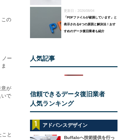
更新日：2026/08/04
「PDFファイルが破損しています」と
。この
表示される6つの原因と解決法！おす
すめのデータ復旧業者も紹介
人気記事
、ノー
りま
注意が
信頼できるデータ復旧業者
良いで
人気ランキング
アドバンスデザイン
たこと
Buffaloへ技術提供を行っ