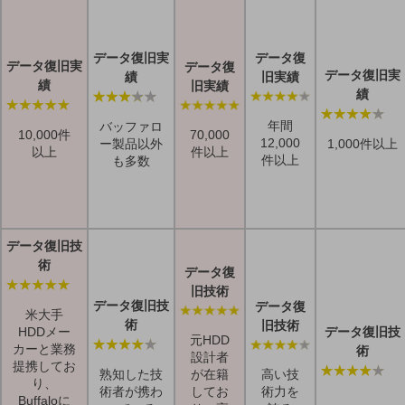
データ復旧実
データ復
データ復旧実
データ復
データ復旧実
績
旧実績
績
旧実績
績
年間
バッファロ
10,000件
70,000
12,000
ー製品以外
1,000件以上
以上
件以上
件以上
も多数
データ復旧技
術
データ復
旧技術
データ復旧技
データ復
米大手
術
旧技術
HDDメー
データ復旧技
元HDD
カーと業務
術
設計者
提携してお
熟知した技
が在籍
高い技
り、
術者が携わ
してお
術力を
Buffaloに