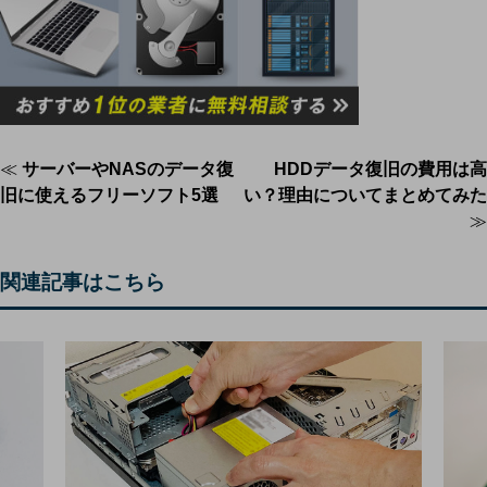
投
≪
サーバーやNASのデータ復
HDDデータ復旧の費用は高
旧に使えるフリーソフト5選
い？理由についてまとめてみた
稿
≫
ナ
関連記事はこちら
ビ
ゲ
ー
シ
ョ