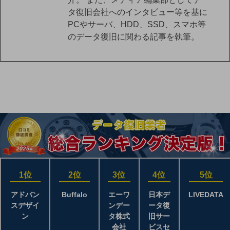
タ復旧会社へのインタビュー等を基に
PCやサーバ、HDD、SSD、スマホ等
のデータ復旧に関わる記事を執筆。
1位
2位
3位
4位
5位
アドバン
Buffalo
エーワ
日本デ
LIVEDATA
スデザイ
ンデー
ータ復
ン
タ株式
旧サー
会社
ビスセ