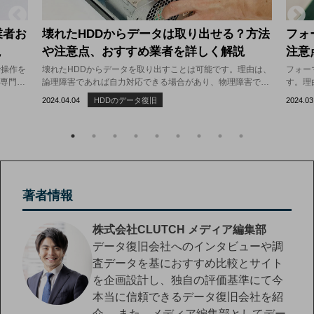
ン
業者お
壊れたHDDからデータは取り出せる？方法
フォ
説
や注意点、おすすめ業者を詳しく解説
注意
で操作を
壊れたHDDからデータを取り出すことは可能です。理由は、
フォー
に専門の
論理障害であれば自力対応できる場合があり、物理障害でも
す。理
やセキュ
専門業者なら復旧できる可能性があるからです。ただし、通
ータが
2024.04.04
HDDのデータ復旧
2024.03
電の継続やフォーマットなど誤った操作
ーマッ
著者情報
株式会社CLUTCH メディア編集部
データ復旧会社へのインタビューや調
査データを基におすすめ比較とサイト
を企画設計し、独自の評価基準にて今
本当に信頼できるデータ復旧会社を紹
介。 また、メディア編集部としてデー