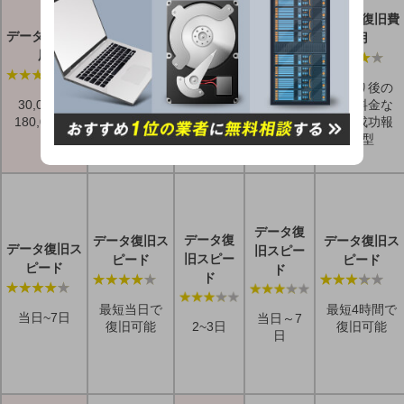
データ復
データ復
データ復旧費
データ復旧費
データ復旧費
旧費用
旧費用
用
用
用
27,600
41,800
見積り後の
～
～
30,000～
30,000～
追加料金な
196,000
195,800
180,000円
120,000円
し、成功報
円
円
酬型
データ復
データ復
データ復旧ス
データ復旧ス
データ復旧ス
旧スピー
旧スピー
ピード
ピード
ピード
ド
ド
最短当日で
最短4時間で
当日~7日
当日～7
復旧可能
復旧可能
2~3日
日