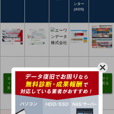
ンター
(AOS)
公式
公式
公式サ
公式サ
サイ
サイ
公式サイ
イトを
イトを
トを
トを
トを見る
見る ＞
見る ＞
見る
見る
＞
＞
＞