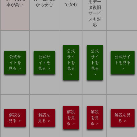
用デー
で安心
率が高い
から安心
タ復旧
サービ
スも対
応
公式
公式
公式サ
公式サ
サイ
サイ
公式サイ
イトを
イトを
トを
トを
トを見る
見る ＞
見る ＞
見る
見る
＞
＞
＞
解説
解説
解説を
解説を
解説を見
を見
を見
見る ＞
見る ＞
る ＞
る ＞
る ＞