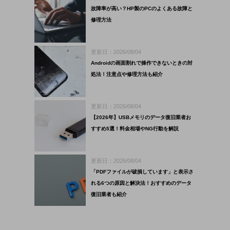
故障率が高い？HP製のPCのよくある故障と
修理方法
更新日：2026/08/04
Androidの画面割れで操作できないときの対
処法！注意点や修理方法も紹介
更新日：2026/08/04
【2026年】USBメモリのデータ復旧業者お
すすめ5選！料金相場やNG行動を解説
更新日：2026/08/04
「PDFファイルが破損しています」と表示さ
れる6つの原因と解決法！おすすめのデータ
復旧業者も紹介