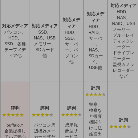
対応メディア
HDD、
対応メデ
NAS、
対応メデ
ィア
RAID、USB
対応メディア
対応メディア
ィア
HDD、
メモリー、
パソコン、
SSD、
HDD、
RAID、
ブルーレイ
HDD、
NAS、USB
SSD、
サーバ
ディスクレ
SSD、各種
メモリー、
サーバ
ー、
コーダー、
テープメデ
SDカード
ー、パ
NAS、
ドライブレ
ィア他
他
ソコン
SDカー
コーダー、
他
ド、
監視カメラ
USB他
レコーダー
など
評判
警察、
評判
評判
評判
検察な
ど捜査
評判
機関向
成果報
buffaloと
パソコン周
けに法
酬型サ
企業提携し
辺機器メー
廷提出
ービス
ていて安心
カー公式だ